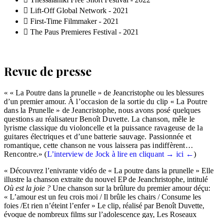
Lift-Off Global Network - 2021
First-Time Filmmaker - 2021
The Paus Premieres Festival - 2021
Revue de presse
« « La Poutre dans la prunelle » de Jeancristophe ou les blessures
d’un premier amour.
À l’occasion de la sortie du clip « La Poutre
dans la Prunelle » de Jeancristophe, nous avons posé quelques
questions au réalisateur Benoît Duvette. La chanson, mêle le
lyrisme classique du violoncelle et la puissance ravageuse de la
guitares électriques et d’une batterie sauvage. Passionnée et
romantique, cette chanson ne vous laissera pas indiffèrent…
Rencontre.
» (
L’interview de Jock à lire en cliquant → ici ←
)
« Découvrez l’enivrante vidéo de « La poutre dans la prunelle » Elle
illustre la chanson extraite du nouvel EP de Jeanchristophe, intitulé
Où est la joie ?
Une chanson sur la brûlure du premier amour déçu:
« L’amour est un feu crois moi / Il brûle les chairs / Consume les
foies /Et rien n’éteint l’enfer » Le clip, réalisé par Benoît Duvette,
évoque de nombreux films sur l’adolescence gay, Les Roseaux