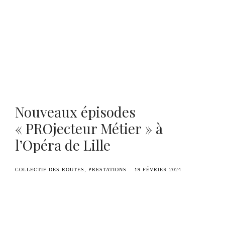
Benoît Duvette — Camille Graule
Nouveaux épisodes
« PROjecteur Métier » à
l’Opéra de Lille
COLLECTIF DES ROUTES
PRESTATIONS
19 FÉVRIER 2024
En ce milieu de saison 23-24, de nouveaux
épisodes de la
websérie
« PROjecteur Métiers