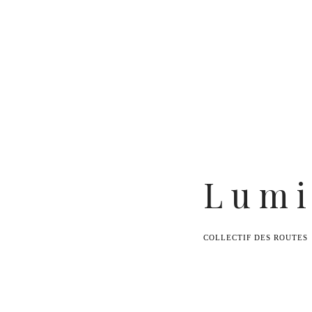
Benoît Duvette — Camille Graule
L u m i 
COLLECTIF DES ROUTES