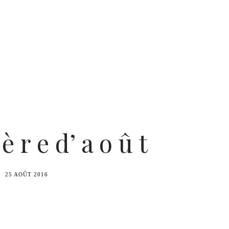
è r e d’ a o û t
25 AOÛT 2016