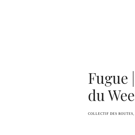
Benoît Duvette — Camille Graule
Fugue |
du Wee
COLLECTIF DES ROUTES