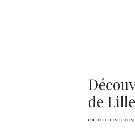
Benoît Duvette — Camille Graule
Découvr
de Lill
COLLECTIF DES ROUTES