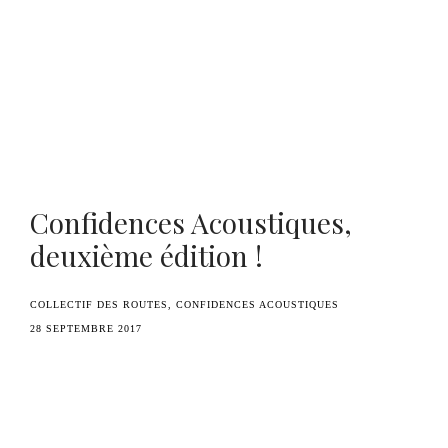
Benoît Duvette — Camille Graule
Confidences Acoustiques,
deuxième édition !
COLLECTIF DES ROUTES
CONFIDENCES ACOUSTIQUES
28 SEPTEMBRE 2017
Le Collectif des Routes, en partenariat avec
l’espace
Entre Ciel et Terre
, est très heureux de
lancer la deuxième édition du festival de