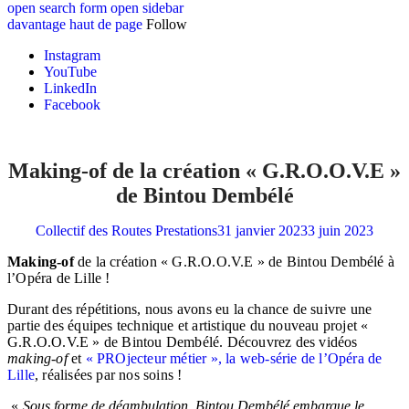
open search form
open sidebar
davantage
haut de page
Follow
Instagram
YouTube
LinkedIn
Facebook
Making-of de la création « G.R.O.O.V.E »
de Bintou Dembélé
Collectif des Routes
Prestations
31 janvier 2023
3 juin 2023
Making-of
de la création « G.R.O.O.V.E » de Bintou Dembélé à
l’Opéra de Lille !
Durant des répétitions, nous avons eu la chance de suivre une
partie des équipes technique et artistique du nouveau projet «
G.R.O.O.V.E » de Bintou Dembélé. Découvrez des vidéos
making-of
et
« PROjecteur métier », la web-série de l’Opéra de
Lille
, réalisées par nos soins !
«
Sous forme de déambulation, Bintou Dembélé embarque le