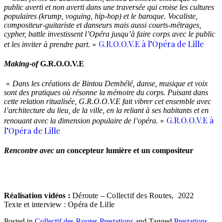
public averti et non averti dans une traversée qui croise les cultures
populaires (krump, voguing, hip-hop) et le baroque. Vocaliste,
compositeur-guitariste et danseurs mais aussi courts-métrages,
cypher, battle investissent l’Opéra jusqu’à faire corps avec le public
G.R.O.O.V.E à l’Opéra de Lille
et les inviter à prendre part.
»
Making-of
G.R.O.O.V.E
«
Dans les créations de Bintou Dembélé, danse, musique et voix
sont des pratiques où résonne la mémoire du corps. Puisant dans
cette relation ritualisée, G.R.O.O.V.E fait vibrer cet ensemble avec
l’architecture du lieu, de la ville, en la reliant à ses habitants et en
G.R.O.O.V.E à
renouant avec la dimension populaire de l’opéra.
»
l’Opéra de Lille
Rencontre avec un
concepteur lumière et un compositeur
Réalisation vidéos :
Déroute –
Collectif des Routes, 2022
Texte et interview : Opéra de Lille
Posted in
Collectif des Routes
Prestations
and
Tagged
Prestations