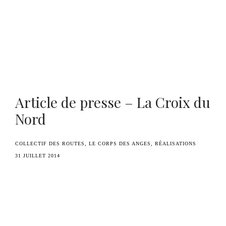
Benoît Duvette — Camille Graule
Article de presse – La Croix du
Nord
COLLECTIF DES ROUTES
LE CORPS DES ANGES
RÉALISATIONS
31 JUILLET 2014
Un article de presse dans la Croix du Nord qui
parle du prochain projet du collectif :
Le Corps
des Anges
!