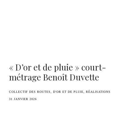
Benoît Duvette — Camille Graule
« D’or et de pluie » court-
métrage Benoît Duvette
COLLECTIF DES ROUTES
D'OR ET DE PLUIE
RÉALISATIONS
31 JANVIER 2026
Découvrez « D’Or et de Pluie » le nouveau
court-métrage réalisé par Benoît Duvette,