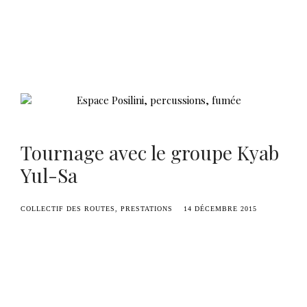
Benoît Duvette — Camille Graule
Tournage avec le groupe Kyab
Yul-Sa
COLLECTIF DES ROUTES
PRESTATIONS
14 DÉCEMBRE 2015
Préparation du tournage du prochain clip du
groupe
Kyab Yul-Sa
à l’
espace Pasolini
de
Valenciennes en images.