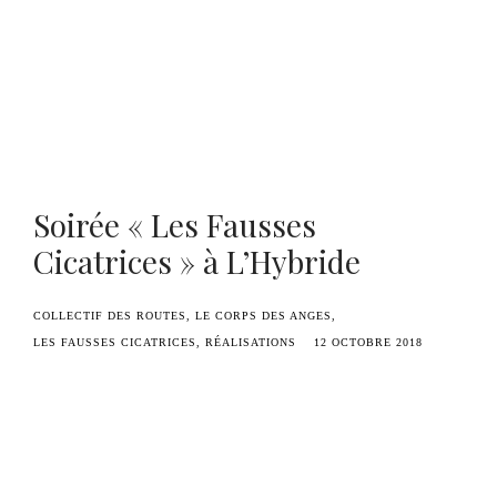
Benoît Duvette — Camille Graule
Soirée « Les Fausses
Cicatrices » à L’Hybride
COLLECTIF DES ROUTES
LE CORPS DES ANGES
LES FAUSSES CICATRICES
RÉALISATIONS
12 OCTOBRE 2018
Retour sur la soirée
Les Fausses Cicatrices
à
l’Hybride avec la projection, en avant-première,
des 5 clips de l’
album musical & visuel
de Benoît
Duvette, la projection du
court-métrage
Le Corps