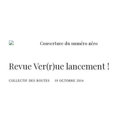
Benoît Duvette — Camille Graule
Revue Ver(r)ue lancement !
COLLECTIF DES ROUTES
19 OCTOBRE 2014
Une revue sur l’activité culturelle et artistique de
la région par
OVNi
! Une entreprise inédite et
très prometteuse ! N’hésitez pas à visitez
le site
internet
et à partager pour donner naissance à
cette revue. Ver(r)ue est un projet de revue