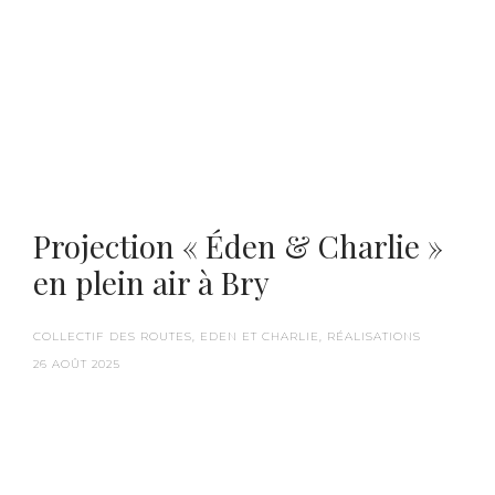
Benoît Duvette — Camille Graule
Projection « Éden & Charlie »
en plein air à Bry
COLLECTIF DES ROUTES
EDEN ET CHARLIE
RÉALISATIONS
26 AOÛT 2025
« Éden et Charlie » est revenu sur son lieu de
tournage, ce 6 juillet 2025, lors d’une