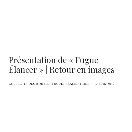
Benoît Duvette — Camille Graule
Présentation de « Fugue –
Élancer » | Retour en images
COLLECTIF DES ROUTES
FUGUE
RÉALISATIONS
17 JUIN 2017
Première pièce du projet
Fugue
de Benoît
Duvette, « Fugue – Élancer » a été présentée au
théâtre Massenet à Lille.