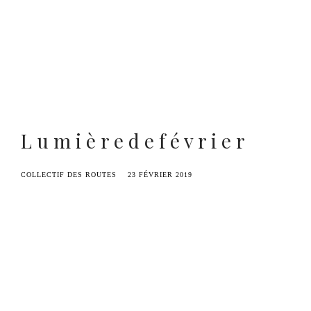
Benoît Duvette — Camille Graule
L u m i è r e d e f é v r i e r
COLLECTIF DES ROUTES
23 FÉVRIER 2019
Square Lardemer, Lille
© Camille Graule