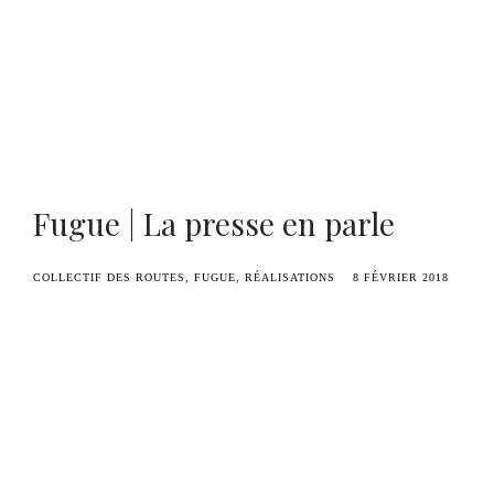
Benoît Duvette — Camille Graule
Fugue | La presse en parle
COLLECTIF DES ROUTES
FUGUE
RÉALISATIONS
8 FÉVRIER 2018
À l’occasion de la présentation publique du
travail en cours du projet « Fugue », plusieurs
journaux de Valenciennes se sont penchés sur le
travail scénique de Benoît Duvette.