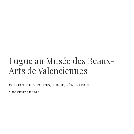
Benoît Duvette — Camille Graule
Fugue au Musée des Beaux-
Arts de Valenciennes
COLLECTIF DES ROUTES
FUGUE
RÉALISATIONS
5 NOVEMBRE 2018
Invitation à découvrir le mouvement Extirper du
projet
Fugue
de Benoît Duvette le
mercredi 21
novembre à 18h
et le
jeudi 22 novembre à 19h
au
Musée des Beaux-Arts de Valenciennes
.