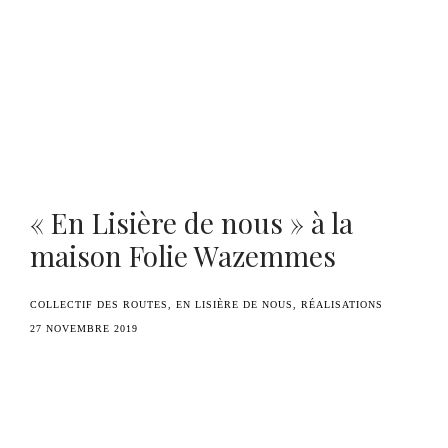
Benoît Duvette — Camille Graule
« En Lisière de nous » à la
maison Folie Wazemmes
COLLECTIF DES ROUTES
EN LISIÈRE DE NOUS
RÉALISATIONS
27 NOVEMBRE 2019
Deuxième restitution de l’atelier-création « En
Lisière de nous » de Benoît Duvette avec les