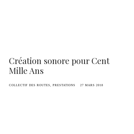
Benoît Duvette — Camille Graule
Création sonore pour Cent
Mille Ans
COLLECTIF DES ROUTES
PRESTATIONS
27 MARS 2018
En parallèle du Collectif des Routes, Benoît
Duvette collabore avec Léo Lequeuche, metteur
en scène et chorégraphe de la Cie Velum, qui
présente son spectacle
Cent Mille Ans
: un travail