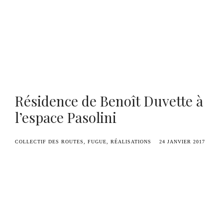
Benoît Duvette — Camille Graule
Résidence de Benoît Duvette à
l’espace Pasolini
COLLECTIF DES ROUTES
FUGUE
RÉALISATIONS
24 JANVIER 2017
L’
Espace Pasolini
de Valenciennes accueille cette
année Benoît Duvette en résidence. À l’occasion
de la sortie de leur brochure, retrouvez
l’intégralité du texte de présentation de Benoît