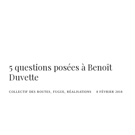
Benoît Duvette — Camille Graule
5 questions posées à Benoît
Duvette
COLLECTIF DES ROUTES
FUGUE
RÉALISATIONS
8 FÉVRIER 2018
De la scène à l’adolescence