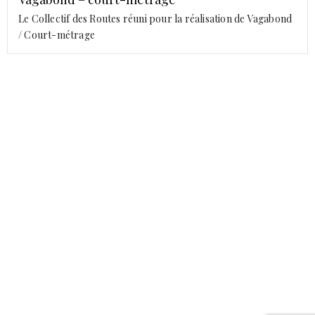
Le Collectif des Routes réuni pour la réalisation de Vagabond
/ Court-métrage
Prestations
Créations
Équipe
Mentions Légales
Contact
RECHERCHER SUR NOTRE SITE