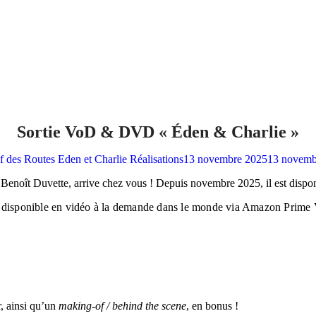
Sortie VoD & DVD « Éden & Charlie »
if des Routes
Eden et Charlie
Réalisations
13 novembre 2025
13 novemb
r Benoît Duvette, arrive chez vous ! Depuis novembre 2025, il est dis
t disponible en vidéo à la demande dans le monde via Amazon Prime
r, ainsi qu’un
making-of / behind the scene
, en bonus !